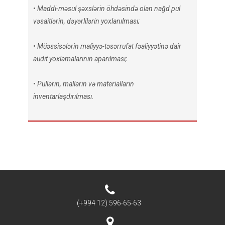
• Maddi-məsul şəxslərin öhdəsində olan nağd pul
vəsaitlərin, dəyərlilərin yoxlanılması;
• Müəssisələrin maliyyə-təsərrufat fəaliyyətinə dair
audit yoxlamalarının aparılması;
• Pulların, malların və materialların
inventarlaşdırılması.
(+994 12) 596-65-63