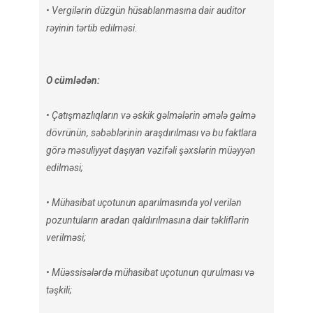
• Vergilərin düzgün hüsablanmasına dair auditor
rəyinin tərtib edilməsi.
O cümlədən:
• Çatışmazlıqların və əskik gəlmələrin əmələ gəlmə
dövrünün, səbəblərinin araşdırılması və bu faktlara
görə məsuliyyət daşıyan vəzifəli şəxslərin müəyyən
edilməsi;
• Mühasibat uçotunun aparılmasında yol verilən
pozuntuların aradan qaldırılmasına dair təkliflərin
verilməsi;
• Müəssisələrdə mühasibat uçotunun qurulması və
təşkili;