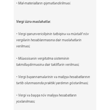
• Mal-materialların qiymətləndirilməsi.
Vergi üzrə məsləhətlər.
• Vergi qanunvericiliyinin tətbiqinə və müxtəlif növ
vergilərin hesablanmasına dair məsləhətlərin
verilməsi;
• Müəssisənin vergitutma sisteminin
təkmilləşdirməsinə dair təkliflərin verilməsi;
• Vergi bəyannamələrinin və maliyyə hesabatlarının
tərtib olunmasında praktiki yardımın göstərilməsi;
• Vergi və başqa növ maliyyə hesabatların
yoxlanılması;